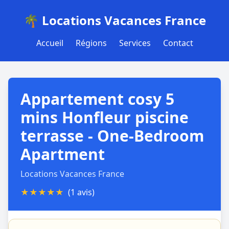
🌴 Locations Vacances France
Accueil
Régions
Services
Contact
Appartement cosy 5
mins Honfleur piscine
terrasse - One-Bedroom
Apartment
Locations Vacances France
★
★
★
★
★
(1 avis)