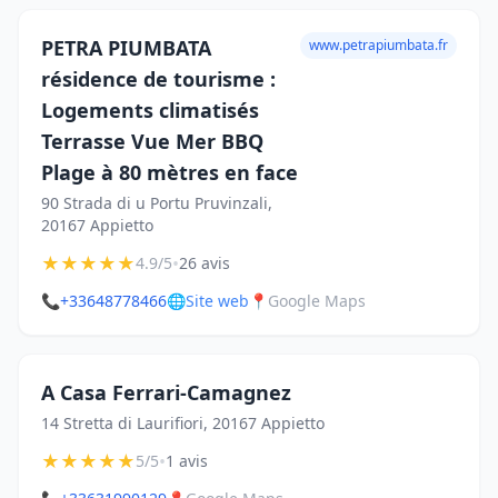
PETRA PIUMBATA
www.petrapiumbata.fr
résidence de tourisme :
Logements climatisés
Terrasse Vue Mer BBQ
Plage à 80 mètres en face
90 Strada di u Portu Pruvinzali,
20167 Appietto
★
★
★
★
★
•
4.9/5
26 avis
📞
+33648778466
🌐
Site web
📍
Google Maps
A Casa Ferrari-Camagnez
14 Stretta di Laurifiori, 20167 Appietto
★
★
★
★
★
•
5/5
1 avis