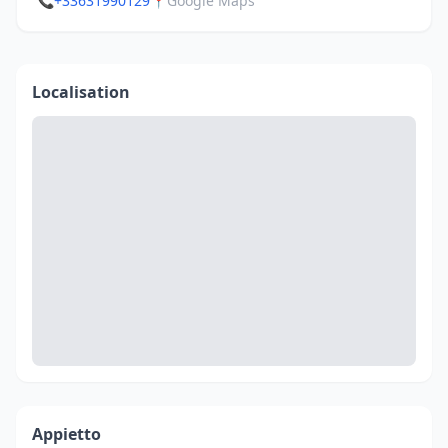
📞
+33631990129
📍
Google Maps
Localisation
Appietto