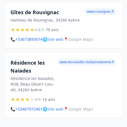
Gîtes de Rouvignac
www.rouvignac.fr
Hameau de Rouvignac, 34260 Avène
★
★
★
★
★
•
4.8/5
70 avis
📞
+33673895674
🌐
Site web
📍
Google Maps
Résidence les
www.lesnaiades-lesbainsdavene.fr
Naïades
Résidence les Naïades,
RD8, Beau Désert Lieu-
dit, 34260 Avène
★
★
★
★
☆
•
4/5
16 avis
📞
+33467972401
🌐
Site web
📍
Google Maps