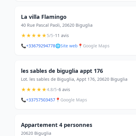
La villa Flamingo
40 Rue Pascal Paoli, 20620 Biguglia
★
★
★
★
★
•
5/5
11 avis
📞
+33679294778
🌐
Site web
📍
Google Maps
les sables de biguglia appt 176
Lot. les sables de Biguglia, Appt 176, 20620 Biguglia
★
★
★
★
★
•
4.8/5
6 avis
📞
+33757503457
📍
Google Maps
Appartement 4 personnes
20620 Biguglia