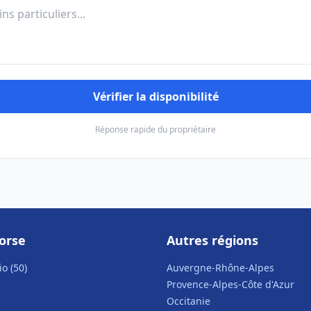
Vérifier la disponibilité
Réponse rapide du propriétaire
orse
Autres régions
o (50)
Auvergne-Rhône-Alpes
Provence-Alpes-Côte d'Azur
Occitanie