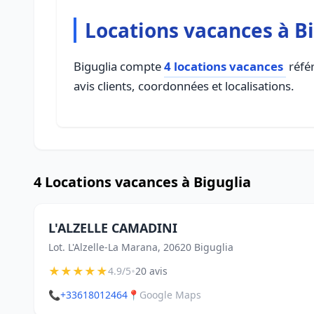
Locations vacances à B
Biguglia compte
4 locations vacances
référ
avis clients, coordonnées et localisations.
4 Locations vacances à Biguglia
L'ALZELLE CAMADINI
Lot. L'Alzelle-La Marana, 20620 Biguglia
★
★
★
★
★
•
4.9/5
20 avis
📞
+33618012464
📍
Google Maps