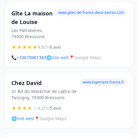
Gîte La maison
www.gites-de-france-deux-sevres.com
de Louise
Les Patrotières,
79300 Bressuire
★
★
★
★
★
•
4.8/5
8 avis
📞
+33670981383
🌐
Site web
📍
Google Maps
Chez David
www.logement-france.fr
31 Bd du Maréchal de Lattre de
Tassigny, 79300 Bressuire
★
★
★
★
☆
•
4.2/5
5 avis
🌐
Site web
📍
Google Maps