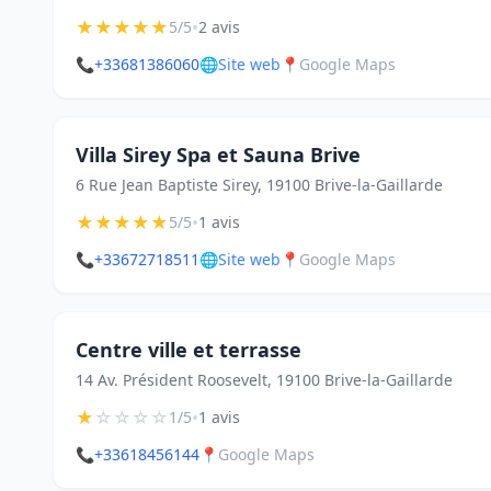
★
★
★
★
★
•
5/5
2 avis
📞
+33681386060
🌐
Site web
📍
Google Maps
Villa Sirey Spa et Sauna Brive
6 Rue Jean Baptiste Sirey, 19100 Brive-la-Gaillarde
★
★
★
★
★
•
5/5
1 avis
📞
+33672718511
🌐
Site web
📍
Google Maps
Centre ville et terrasse
14 Av. Président Roosevelt, 19100 Brive-la-Gaillarde
★
☆
☆
☆
☆
•
1/5
1 avis
📞
+33618456144
📍
Google Maps