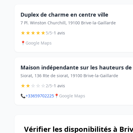
Duplex de charme en centre ville
7 Pl. Winston Churchill, 19100 Brive-la-Gaillarde
★
★
★
★
★
•
5/5
1 avis
📍
Google Maps
Maison indépendante sur les hauteurs de 
Siorat, 136 Rte de siorat, 19100 Brive-la-Gaillarde
★
★
☆
☆
☆
•
2/5
1 avis
📞
+33659702225
📍
Google Maps
Vérifier les disponibilités à Bri