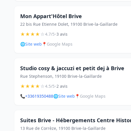
Mon Appart'Hôtel Brive
22 bis Rue Etienne Dolet, 19100 Brive-la-Gaillarde
★
★
★
★
☆
•
4.7/5
3 avis
🌐
Site web
📍
Google Maps
Studio cosy & jaccuzi et petit dej à Brive
Rue Stephenson, 19100 Brive-la-Gaillarde
★
★
★
★
☆
•
4.5/5
2 avis
📞
+33619350488
🌐
Site web
📍
Google Maps
Suites Brive - Hébergements Centre Histo
13 Rue de Corrèze, 19100 Brive-la-Gaillarde