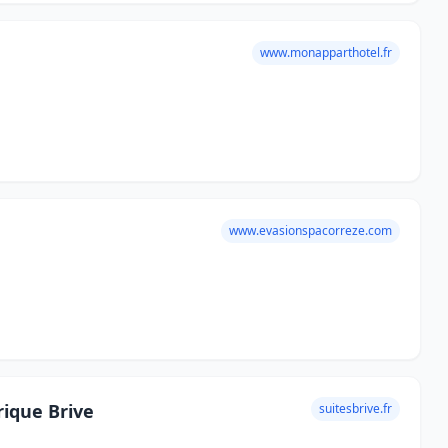
www.monapparthotel.fr
www.evasionspacorreze.com
rique Brive
suitesbrive.fr