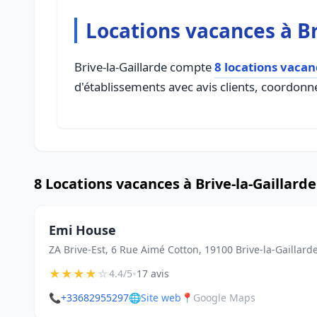
Locations vacances à Br
Brive-la-Gaillarde compte
8 locations vacan
d'établissements avec avis clients, coordonné
8 Locations vacances à Brive-la-Gaillarde
Emi House
ZA Brive-Est, 6 Rue Aimé Cotton, 19100 Brive-la-Gaillard
★
★
★
★
☆
•
4.4/5
17 avis
📞
+33682955297
🌐
Site web
📍
Google Maps