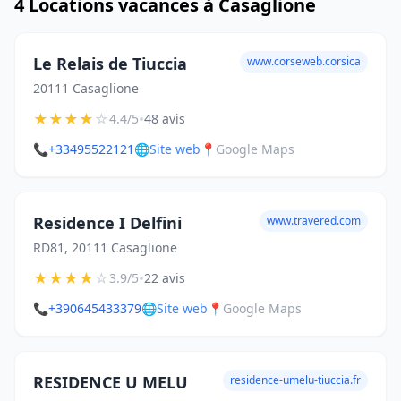
4 Locations vacances à Casaglione
Le Relais de Tiuccia
www.corseweb.corsica
20111 Casaglione
★
★
★
★
☆
•
4.4/5
48 avis
📞
+33495522121
🌐
Site web
📍
Google Maps
Residence I Delfini
www.travered.com
RD81, 20111 Casaglione
★
★
★
★
☆
•
3.9/5
22 avis
📞
+390645433379
🌐
Site web
📍
Google Maps
RESIDENCE U MELU
residence-umelu-tiuccia.fr