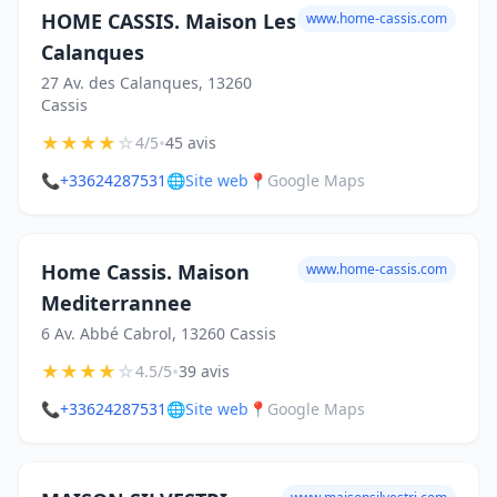
HOME CASSIS. Maison Les
www.home-cassis.com
Calanques
27 Av. des Calanques, 13260
Cassis
★
★
★
★
☆
•
4/5
45 avis
📞
+33624287531
🌐
Site web
📍
Google Maps
Home Cassis. Maison
www.home-cassis.com
Mediterrannee
6 Av. Abbé Cabrol, 13260 Cassis
★
★
★
★
☆
•
4.5/5
39 avis
📞
+33624287531
🌐
Site web
📍
Google Maps