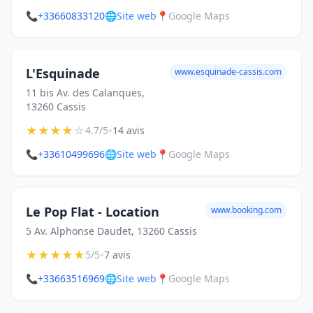
📞
+33660833120
🌐
Site web
📍
Google Maps
L'Esquinade
www.esquinade-cassis.com
11 bis Av. des Calanques,
13260 Cassis
★
★
★
★
☆
•
4.7/5
14 avis
📞
+33610499696
🌐
Site web
📍
Google Maps
Le Pop Flat - Location
www.booking.com
5 Av. Alphonse Daudet, 13260 Cassis
★
★
★
★
★
•
5/5
7 avis
📞
+33663516969
🌐
Site web
📍
Google Maps