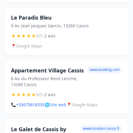
Le Paradis Bleu
9 Av. Jean Jacques Garcin, 13260 Cassis
★
★
★
★
★
•
5/5
2 avis
📍
Google Maps
Appartement Village Cassis
www.booking.com
8 Av. du Professeur René Leriche,
13260 Cassis
★
★
★
★
★
•
5/5
2 avis
📞
+33675618335
🌐
Site web
📍
Google Maps
Le Galet de Cassis by
www.location-cassis.fr