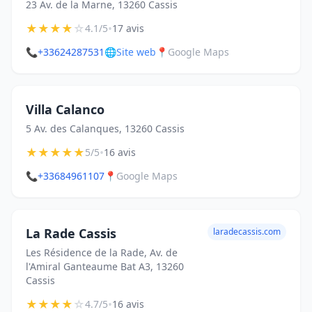
23 Av. de la Marne, 13260 Cassis
★
★
★
★
☆
•
4.1/5
17 avis
📞
+33624287531
🌐
Site web
📍
Google Maps
Villa Calanco
5 Av. des Calanques, 13260 Cassis
★
★
★
★
★
•
5/5
16 avis
📞
+33684961107
📍
Google Maps
La Rade Cassis
laradecassis.com
Les Résidence de la Rade, Av. de
l'Amiral Ganteaume Bat A3, 13260
Cassis
★
★
★
★
☆
•
4.7/5
16 avis