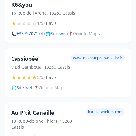
K6&you
16 Rue de l'Arène, 13260 Cassis
★
☆
☆
☆
☆
•
1/5
1 avis
📞
+33757071747
🌐
Site web
📍
Google Maps
Cassiopée
www.le-cassiopee.webador.fr
9 Bd Gambetta, 13260 Cassis
★
★
★
★
★
•
5/5
1 avis
🌐
Site web
📍
Google Maps
Au P'tit Canaille
karelstraveltips.com
13 Rue Adolphe Thiers, 13260
Cassis