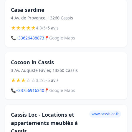
Casa sardine
4 Av. de Provence, 13260 Cassis
★
★
★
★
★
•
4.8/5
5 avis
📞
+33626488873
📍
Google Maps
Cocoon in Cassis
3 Av. Auguste Favier, 13260 Cassis
★
★
★
☆
☆
•
3.2/5
5 avis
📞
+33756916340
📍
Google Maps
Cassis Loc - Locations et
www.cassisloc.fr
appartements meublés à
Cassis