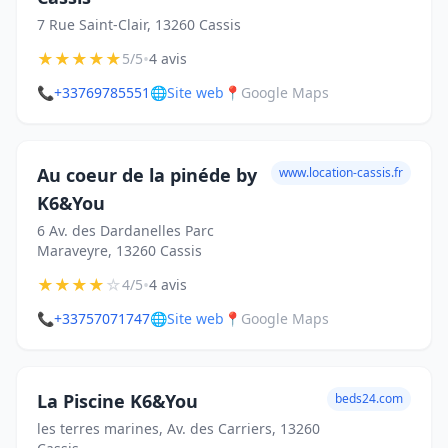
7 Rue Saint-Clair, 13260 Cassis
★
★
★
★
★
•
5/5
4 avis
📞
+33769785551
🌐
Site web
📍
Google Maps
Au coeur de la pinéde by
www.location-cassis.fr
K6&You
6 Av. des Dardanelles Parc
Maraveyre, 13260 Cassis
★
★
★
★
☆
•
4/5
4 avis
📞
+33757071747
🌐
Site web
📍
Google Maps
La Piscine K6&You
beds24.com
les terres marines, Av. des Carriers, 13260