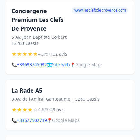
Conciergerie
www.lesclefsdeprovence.com
Premium Les Clefs
De Provence
5 Av. Jean Baptiste Colbert,
13260 Cassis
★
★
★
★
★
•
4.9/5
102 avis
📞
+33683745932
🌐
Site web
📍
Google Maps
La Rade A5
3 Av. de l'Amiral Ganteaume, 13260 Cassis
★
★
★
★
☆
•
4.6/5
49 avis
📞
+33677502739
📍
Google Maps