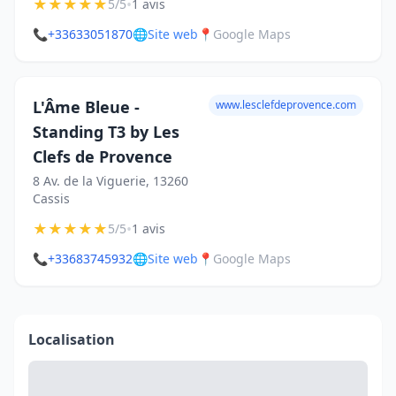
★
★
★
★
★
•
5/5
1 avis
📞
+33633051870
🌐
Site web
📍
Google Maps
L'Âme Bleue -
www.lesclefdeprovence.com
Standing T3 by Les
Clefs de Provence
8 Av. de la Viguerie, 13260
Cassis
★
★
★
★
★
•
5/5
1 avis
📞
+33683745932
🌐
Site web
📍
Google Maps
Localisation