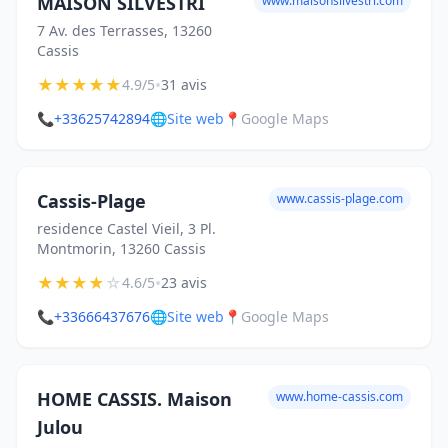
MAISON SILVESTRI
www.maisonsilvestri.com
7 Av. des Terrasses, 13260
Cassis
★
★
★
★
★
•
4.9/5
31 avis
📞
+33625742894
🌐
Site web
📍
Google Maps
Cassis-Plage
www.cassis-plage.com
residence Castel Vieil, 3 Pl.
Montmorin, 13260 Cassis
★
★
★
★
☆
•
4.6/5
23 avis
📞
+33666437676
🌐
Site web
📍
Google Maps
HOME CASSIS. Maison
www.home-cassis.com
Julou