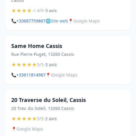
Cassis
★
★
★
★
☆
•
4/5
3 avis
📞
+33687759867
🌐
Site web
📍
Google Maps
Same Home Cassis
Rue Pierre Puget, 13260 Cassis
★
★
★
★
★
•
5/5
3 avis
📞
+33611814987
📍
Google Maps
20 Traverse du Soleil, Cassis
20 Trav. du Soleil, 13260 Cassis
★
★
★
★
★
•
5/5
2 avis
📍
Google Maps