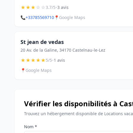
★
★
★
☆
☆
•
3.7/5
3 avis
📞
+33785569710
📍
Google Maps
St jean de vedas
20 Av. de la Galine, 34170 Castelnau-le-Lez
★
★
★
★
★
•
5/5
1 avis
📍
Google Maps
Vérifier les disponibilités à Ca
Trouvez un hébergement disponible de Locations vacan
Nom *