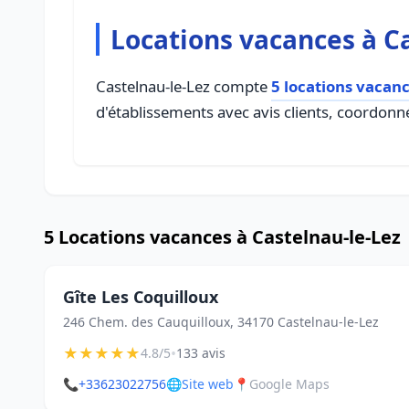
Locations vacances à C
Castelnau-le-Lez compte
5 locations vacan
d'établissements avec avis clients, coordonné
5 Locations vacances à Castelnau-le-Lez
Gîte Les Coquilloux
246 Chem. des Cauquilloux, 34170 Castelnau-le-Lez
★
★
★
★
★
•
4.8/5
133 avis
📞
+33623022756
🌐
Site web
📍
Google Maps