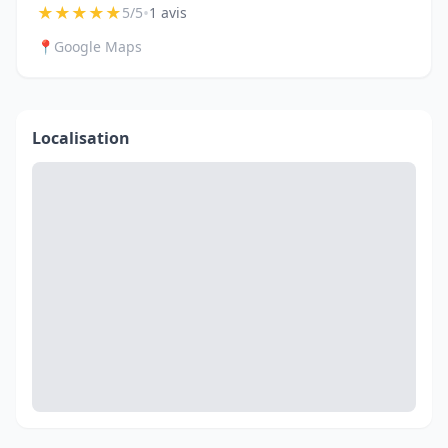
★
★
★
★
★
•
5/5
1 avis
📍
Google Maps
Localisation