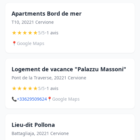
Apartments Bord de mer
T10, 20221 Cervione
★
★
★
★
★
•
5/5
1 avis
📍
Google Maps
Logement de vacance "Palazzu Massoni"
Pont de la Traverse, 20221 Cervione
★
★
★
★
★
•
5/5
1 avis
📞
+33629509624
📍
Google Maps
Lieu-dit Pollona
Battagliaja, 20221 Cervione