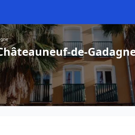
agne
 Châteauneuf-de-Gadagn