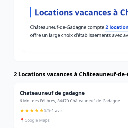
Locations vacances à 
Châteauneuf-de-Gadagne compte
2 locatio
offre un large choix d'établissements avec avi
2 Locations vacances à Châteauneuf-de
Chateauneuf de gadagne
6 Mnt des Félibres, 84470 Châteauneuf-de-Gadagne
★
★
★
★
★
•
5/5
1 avis
📍
Google Maps