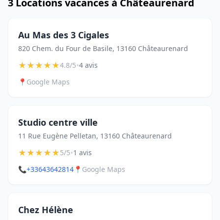
3 Locations vacances à Châteaurenard
Au Mas des 3 Cigales
820 Chem. du Four de Basile, 13160 Châteaurenard
★
★
★
★
★
•
4.8/5
4 avis
📍
Google Maps
Studio centre ville
11 Rue Eugène Pelletan, 13160 Châteaurenard
★
★
★
★
★
•
5/5
1 avis
📞
+33643642814
📍
Google Maps
Chez Hélène