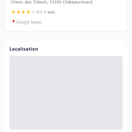
Chem. des Tilleuls, 13160 Châteaurenard
★
★
★
★
☆
•
4/5
1 avis
📍
Google Maps
Localisation