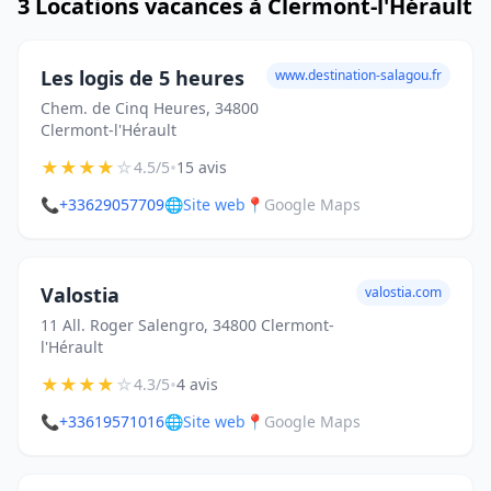
3 Locations vacances à Clermont-l'Hérault
Les logis de 5 heures
www.destination-salagou.fr
Chem. de Cinq Heures, 34800
Clermont-l'Hérault
★
★
★
★
☆
•
4.5/5
15 avis
📞
+33629057709
🌐
Site web
📍
Google Maps
Valostia
valostia.com
11 All. Roger Salengro, 34800 Clermont-
l'Hérault
★
★
★
★
☆
•
4.3/5
4 avis
📞
+33619571016
🌐
Site web
📍
Google Maps