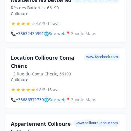
Rés des Batteries, 66190
Collioure
★
★
★
★
☆
•
4.6/5
14 avis
📞
+33632435991
🌐
Site web
📍
Google Maps
Location Collioure Coma
www.facebook.com
Chéric
13 Rue du Coma-Cheric, 66190
Collioure
★
★
★
★
★
•
4.8/5
13 avis
📞
+33686571739
🌐
Site web
📍
Google Maps
Appartement Collioure
www.collioure-lehaut.com