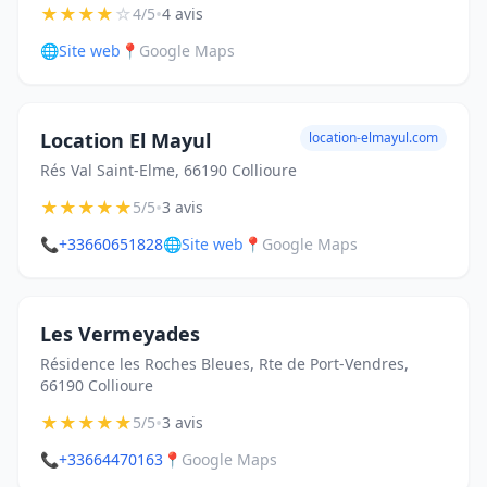
★
★
★
★
☆
•
4/5
4 avis
🌐
Site web
📍
Google Maps
Location El Mayul
location-elmayul.com
Rés Val Saint-Elme, 66190 Collioure
★
★
★
★
★
•
5/5
3 avis
📞
+33660651828
🌐
Site web
📍
Google Maps
Les Vermeyades
Résidence les Roches Bleues, Rte de Port-Vendres,
66190 Collioure
★
★
★
★
★
•
5/5
3 avis
📞
+33664470163
📍
Google Maps