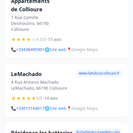
Appartements
de Collioure
7 Rue Camille
Desmoulins, 66190
Collioure
★
★
★
★
☆
•
4.5/5
17 avis
📞
+33438495901
🌐
Site web
📍
Google Maps
LeMachado
www.fabulouscollioure.fr
4 Rue Antonio Machado
LeMachado, 66190 Collioure
★
★
★
★
★
•
5/5
14 avis
📞
+33615164017
🌐
Site web
📍
Google Maps
Résidence les batteries
lesbatteries.traveleto.com