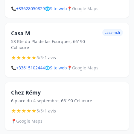
📞
+33628050829
🌐
Site web
📍
Google Maps
Casa M
casa-m.fr
53 Rte du Pla de las Fourques, 66190
Collioure
★
★
★
★
★
•
5/5
1 avis
📞
+33615102444
🌐
Site web
📍
Google Maps
Chez Rémy
6 place du 4 septembre, 66190 Collioure
★
★
★
★
★
•
5/5
1 avis
📍
Google Maps