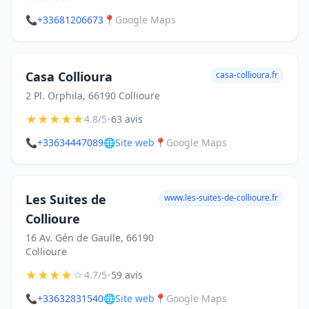
📞
+33681206673
📍
Google Maps
Casa Collioura
casa-collioura.fr
2 Pl. Orphila, 66190 Collioure
★
★
★
★
★
•
4.8/5
63 avis
📞
+33634447089
🌐
Site web
📍
Google Maps
Les Suites de
www.les-suites-de-collioure.fr
Collioure
16 Av. Gén de Gaulle, 66190
Collioure
★
★
★
★
☆
•
4.7/5
59 avis
📞
+33632831540
🌐
Site web
📍
Google Maps