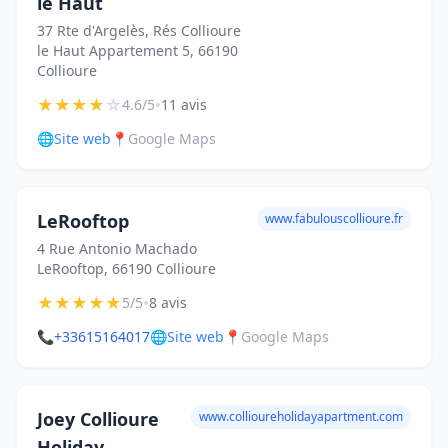
le Haut
37 Rte d'Argelès, Rés Collioure
le Haut Appartement 5, 66190
Collioure
★
★
★
★
☆
•
4.6/5
11 avis
🌐
Site web
📍
Google Maps
LeRooftop
www.fabulouscollioure.fr
4 Rue Antonio Machado
LeRooftop, 66190 Collioure
★
★
★
★
★
•
5/5
8 avis
📞
+33615164017
🌐
Site web
📍
Google Maps
Joey Collioure
www.collioureholidayapartment.com
Holiday