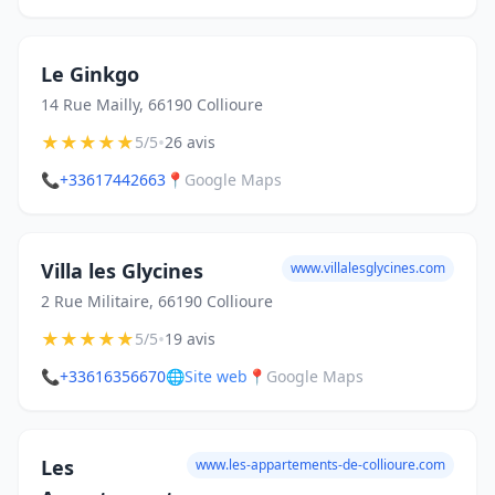
Le Ginkgo
14 Rue Mailly, 66190 Collioure
★
★
★
★
★
•
5/5
26 avis
📞
+33617442663
📍
Google Maps
Villa les Glycines
www.villalesglycines.com
2 Rue Militaire, 66190 Collioure
★
★
★
★
★
•
5/5
19 avis
📞
+33616356670
🌐
Site web
📍
Google Maps
Les
www.les-appartements-de-collioure.com