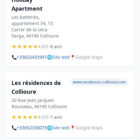
Apartment
Les batteries,
appartement 34, 13
Carrer de la seca
llarga, 66190 Collioure
★
★
★
★
★
•
4.8/5
8 avis
📞
+33632435991
🌐
Site web
📍
Google Maps
Les résidences de
www.residences-collioure.com
Collioure
20 Rue Jean Jacques
Rousseau, 66190 Collioure
★
★
★
★
★
•
4.9/5
7 avis
📞
+33652330073
🌐
Site web
📍
Google Maps