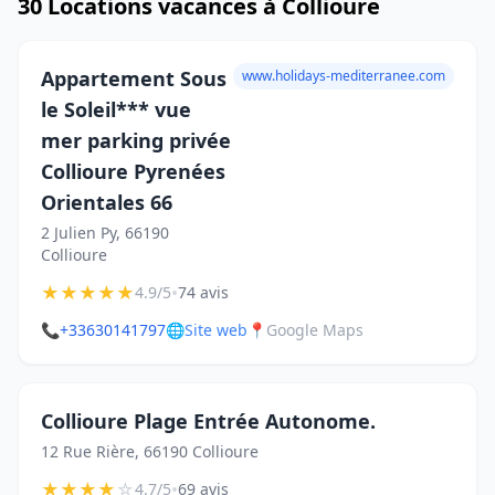
30 Locations vacances à Collioure
Appartement Sous
www.holidays-mediterranee.com
le Soleil*** vue
mer parking privée
Collioure Pyrenées
Orientales 66
2 Julien Py, 66190
Collioure
★
★
★
★
★
•
4.9/5
74 avis
📞
+33630141797
🌐
Site web
📍
Google Maps
Collioure Plage Entrée Autonome.
12 Rue Rière, 66190 Collioure
★
★
★
★
☆
•
4.7/5
69 avis