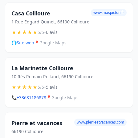
Casa Collioure
www.maspicton.fr
1 Rue Edgard Quinet, 66190 Collioure
★
★
★
★
★
•
5/5
6 avis
🌐
Site web
📍
Google Maps
La Marinette Collioure
10 Rés Romain Rolland, 66190 Collioure
★
★
★
★
★
•
5/5
5 avis
📞
+33681186878
📍
Google Maps
Pierre et vacances
www.pierreetvacances.com
66190 Collioure