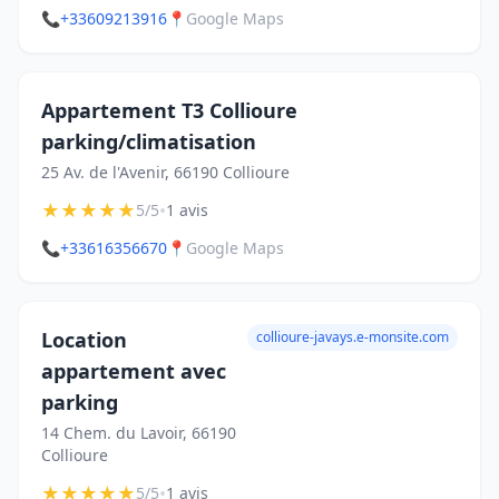
📞
+33609213916
📍
Google Maps
Appartement T3 Collioure
parking/climatisation
25 Av. de l'Avenir, 66190 Collioure
★
★
★
★
★
•
5/5
1 avis
📞
+33616356670
📍
Google Maps
Location
collioure-javays.e-monsite.com
appartement avec
parking
14 Chem. du Lavoir, 66190
Collioure
★
★
★
★
★
•
5/5
1 avis