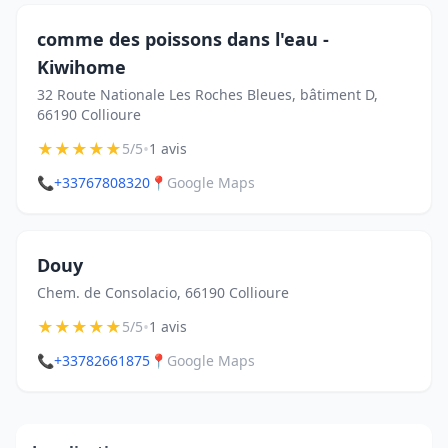
comme des poissons dans l'eau -
Kiwihome
32 Route Nationale Les Roches Bleues, bâtiment D,
66190 Collioure
★
★
★
★
★
•
5/5
1 avis
📞
+33767808320
📍
Google Maps
Douy
Chem. de Consolacio, 66190 Collioure
★
★
★
★
★
•
5/5
1 avis
📞
+33782661875
📍
Google Maps