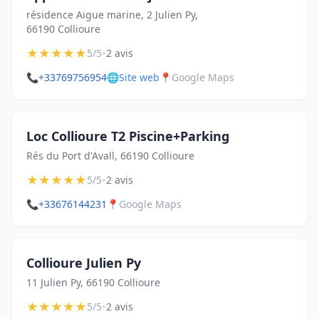
résidence Aigue marine, 2 Julien Py,
66190 Collioure
★
★
★
★
★
•
5/5
2 avis
📞
+33769756954
🌐
Site web
📍
Google Maps
Loc Collioure T2 Piscine+Parking
Rés du Port d'Avall, 66190 Collioure
★
★
★
★
★
•
5/5
2 avis
📞
+33676144231
📍
Google Maps
Collioure Julien Py
11 Julien Py, 66190 Collioure
★
★
★
★
★
•
5/5
2 avis