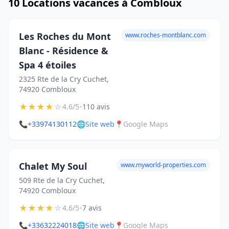
10 Locations vacances à Combloux
Les Roches du Mont
www.roches-montblanc.com
Blanc - Résidence &
Spa 4 étoiles
2325 Rte de la Cry Cuchet,
74920 Combloux
★
★
★
★
☆
•
4.6/5
110 avis
📞
+33974130112
🌐
Site web
📍
Google Maps
Chalet My Soul
www.myworld-properties.com
509 Rte de la Cry Cuchet,
74920 Combloux
★
★
★
★
☆
•
4.6/5
7 avis
📞
+33632224018
🌐
Site web
📍
Google Maps