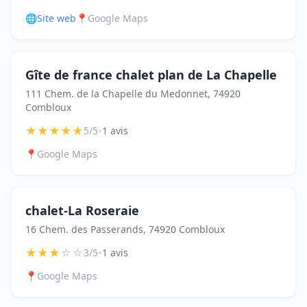
🌐
Site web
📍
Google Maps
Gîte de france chalet plan de La Chapelle
111 Chem. de la Chapelle du Medonnet, 74920
Combloux
★
★
★
★
★
•
5/5
1 avis
📍
Google Maps
chalet-La Roseraie
16 Chem. des Passerands, 74920 Combloux
★
★
★
☆
☆
•
3/5
1 avis
📍
Google Maps