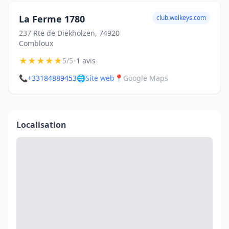
La Ferme 1780
club.welkeys.com
237 Rte de Diekholzen, 74920
Combloux
★
★
★
★
★
•
5/5
1 avis
📞
+33184889453
🌐
Site web
📍
Google Maps
Localisation