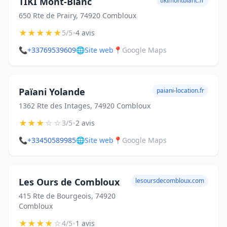
TIKI Mont-Blanc
tikimontblanc.fr
650 Rte de Prairy, 74920 Combloux
★
★
★
★
★
•
5/5
4 avis
📞
+33769539609
🌐
Site web
📍
Google Maps
Païani Yolande
paiani-location.fr
1362 Rte des Intages, 74920 Combloux
★
★
★
☆
☆
•
3/5
2 avis
📞
+33450589985
🌐
Site web
📍
Google Maps
Les Ours de Combloux
lesoursdecombloux.com
415 Rte de Bourgeois, 74920
Combloux
★
★
★
★
☆
•
4/5
1 avis