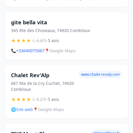
gite bella vita
345 Rte des Choseaux, 74920 Combloux
★
★
★
★
☆
•
4.4/5
5 avis
📞
+33640075067
📍
Google Maps
Chalet Rev'Alp
www.chalet-revalp.com
667 Rte de la Cry Cuchet, 74920
Combloux
★
★
★
★
☆
•
4.2/5
5 avis
🌐
Site web
📍
Google Maps