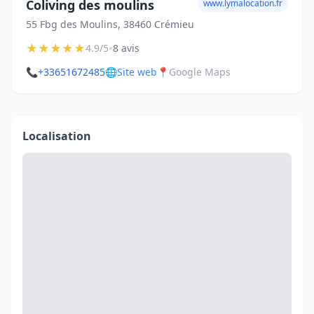
Coliving des moulins
www.lymalocation.fr
55 Fbg des Moulins, 38460 Crémieu
★
★
★
★
★
•
4.9/5
8 avis
📞
+33651672485
🌐
Site web
📍
Google Maps
Localisation