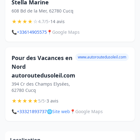
Stella Marine
608 Bd de la Mer, 62780 Cucq
★
★
★
★
☆
•
4.7/5
14 avis
📞
+33614905575
📍
Google Maps
Pour des Vacances en
www.autoroutedusoleil.com
Nord
autoroutedusoleil.com
394 Cr des Champs Elysées,
62780 Cucq
★
★
★
★
★
•
5/5
3 avis
📞
+33321893737
🌐
Site web
📍
Google Maps