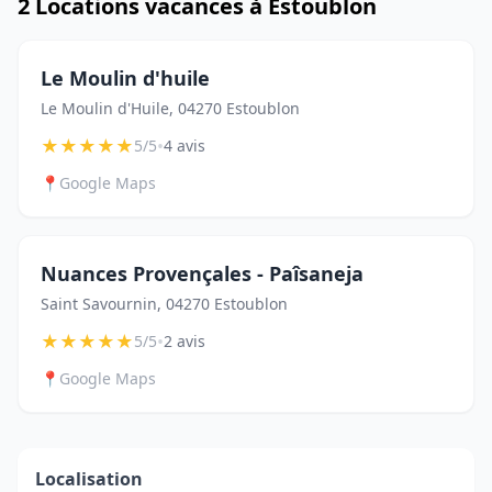
2 Locations vacances à Estoublon
Le Moulin d'huile
Le Moulin d'Huile, 04270 Estoublon
★
★
★
★
★
•
5/5
4 avis
📍
Google Maps
Nuances Provençales - Paîsaneja
Saint Savournin, 04270 Estoublon
★
★
★
★
★
•
5/5
2 avis
📍
Google Maps
Localisation