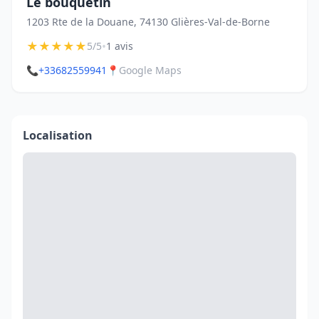
Le bouquetin
1203 Rte de la Douane, 74130 Glières-Val-de-Borne
★
★
★
★
★
•
5/5
1 avis
📞
+33682559941
📍
Google Maps
Localisation