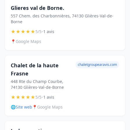
Glieres val de Borne.
557 Chem. des Charbonnières, 74130 Glières-Val-de-
Borne
★
★
★
★
★
•
5/5
1 avis
📍
Google Maps
Chalet de la haute
chaletgroupearavis.com
Frasne
448 Rte du Champ Courbe,
74130 Glières-Val-de-Borne
★
★
★
★
★
•
5/5
1 avis
🌐
Site web
📍
Google Maps