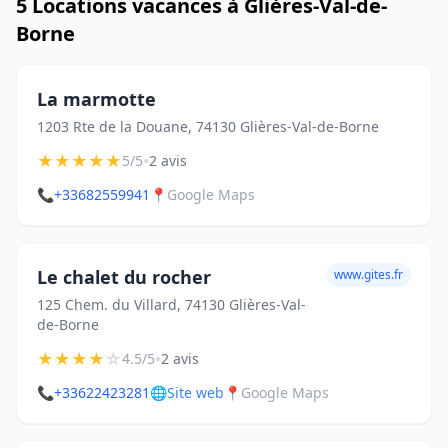
5 Locations vacances à Glières-Val-de-
Borne
La marmotte
1203 Rte de la Douane, 74130 Glières-Val-de-Borne
★
★
★
★
★
•
5/5
2 avis
📞
+33682559941
📍
Google Maps
Le chalet du rocher
www.gites.fr
125 Chem. du Villard, 74130 Glières-Val-
de-Borne
★
★
★
★
☆
•
4.5/5
2 avis
📞
+33622423281
🌐
Site web
📍
Google Maps