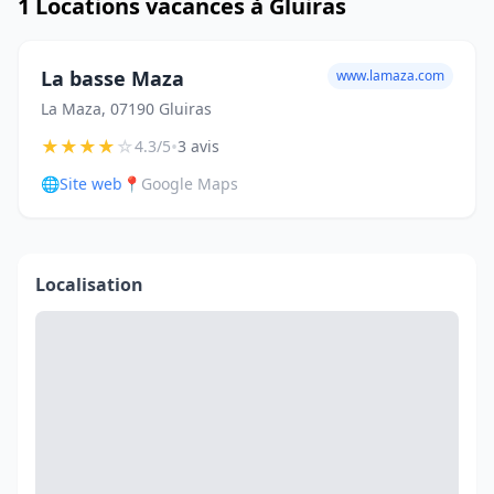
1 Locations vacances à Gluiras
La basse Maza
www.lamaza.com
La Maza, 07190 Gluiras
★
★
★
★
☆
•
4.3/5
3 avis
🌐
Site web
📍
Google Maps
Localisation