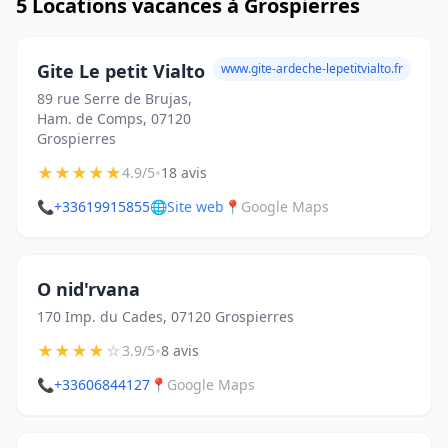
5 Locations vacances à Grospierres
Gite Le petit Vialto
www.gite-ardeche-lepetitvialto.fr
89 rue Serre de Brujas,
Ham. de Comps, 07120
Grospierres
★
★
★
★
★
•
4.9/5
18 avis
📞
+33619915855
🌐
Site web
📍
Google Maps
O nid'rvana
170 Imp. du Cades, 07120 Grospierres
★
★
★
★
☆
•
3.9/5
8 avis
📞
+33606844127
📍
Google Maps