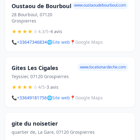
Oustaou de Bourboul
www.oustaoudebourboul.com
28 Bourboul, 07120
Grospierres
★
★
★
★
☆
•
4.3/5
4 avis
📞
+33647346834
🌐
Site web
📍
Google Maps
Gites Les Cigales
www.locationardeche.com
Teyssier, 07120 Grospierres
★
★
★
★
☆
•
4/5
3 avis
📞
+33649181756
🌐
Site web
📍
Google Maps
gite du noisetier
quartier de, La Gare, 07120 Grospierres