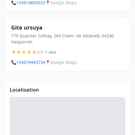
📞
+33614603033
📍
Google Maps
Gite ursuya
779 Quartier Celhay, 264 Chem. de Xikiāneā, 64240
Hasparren
★
★
★
★
★
•
5/5
1 avis
📞
+33679443734
📍
Google Maps
Localisation