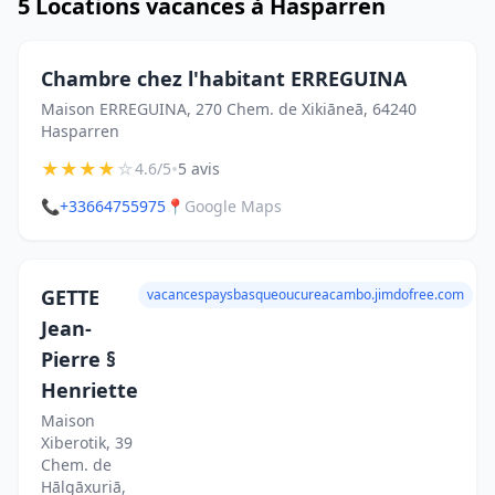
5 Locations vacances à Hasparren
Chambre chez l'habitant ERREGUINA
Maison ERREGUINA, 270 Chem. de Xikiāneā, 64240
Hasparren
★
★
★
★
☆
•
4.6/5
5 avis
📞
+33664755975
📍
Google Maps
GETTE
vacancespaysbasqueoucureacambo.jimdofree.com
Jean-
Pierre §
Henriette
Maison
Xiberotik, 39
Chem. de
Hālgāxuriā,