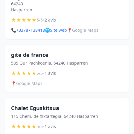
64240
Hasparren
★
★
★
★
★
•
5/5
2 avis
📞
+33787138418
🌐
Site web
📍
Google Maps
gite de france
585 Qur Pachkoenia, 64240 Hasparren
★
★
★
★
★
•
5/5
1 avis
📍
Google Maps
Chalet Eguskitsua
115 Chem. de Xixtartegia, 64240 Hasparren
★
★
★
★
★
•
5/5
1 avis