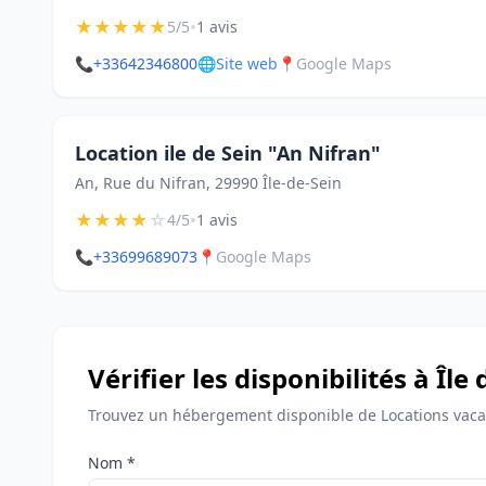
★
★
★
★
★
•
5/5
1 avis
📞
+33642346800
🌐
Site web
📍
Google Maps
Location ile de Sein "An Nifran"
An, Rue du Nifran, 29990 Île-de-Sein
★
★
★
★
☆
•
4/5
1 avis
📞
+33699689073
📍
Google Maps
Vérifier les disponibilités à Île 
Trouvez un hébergement disponible de Locations vacan
Nom *