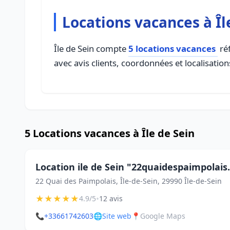
Locations vacances à Îl
Île de Sein compte
5 locations vacances
réf
avec avis clients, coordonnées et localisation
5 Locations vacances à Île de Sein
Location ile de Sein "22quaidespaimpolai
22 Quai des Paimpolais, Île-de-Sein, 29990 Île-de-Sein
★
★
★
★
★
•
4.9/5
12 avis
📞
+33661742603
🌐
Site web
📍
Google Maps