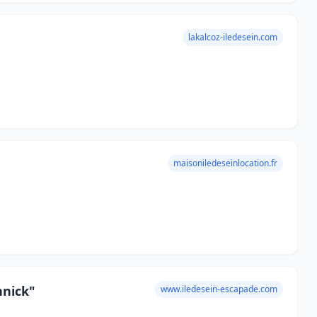
lakalcoz-iledesein.com
maisoniledeseinlocation.fr
nnick"
www.iledesein-escapade.com