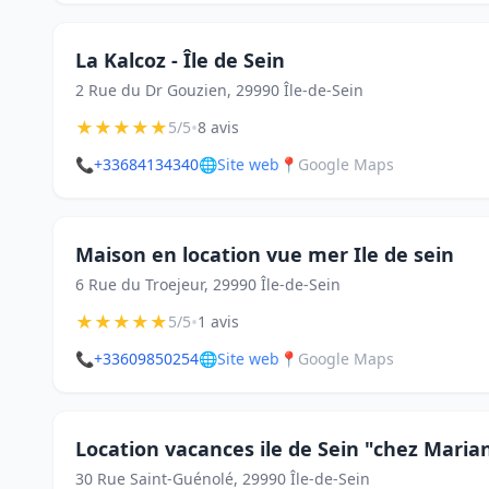
La Kalcoz - Île de Sein
2 Rue du Dr Gouzien, 29990 Île-de-Sein
★
★
★
★
★
•
5/5
8 avis
📞
+33684134340
🌐
Site web
📍
Google Maps
Maison en location vue mer Ile de sein
6 Rue du Troejeur, 29990 Île-de-Sein
★
★
★
★
★
•
5/5
1 avis
📞
+33609850254
🌐
Site web
📍
Google Maps
Location vacances ile de Sein "chez Maria
30 Rue Saint-Guénolé, 29990 Île-de-Sein