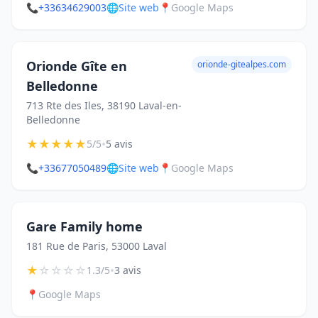
📞
+33634629003
🌐
Site web
📍
Google Maps
Orionde Gîte en
orionde-gitealpes.com
Belledonne
713 Rte des Iles, 38190 Laval-en-
Belledonne
★
★
★
★
★
•
5/5
5 avis
📞
+33677050489
🌐
Site web
📍
Google Maps
Gare Family home
181 Rue de Paris, 53000 Laval
★
☆
☆
☆
☆
•
1.3/5
3 avis
📍
Google Maps