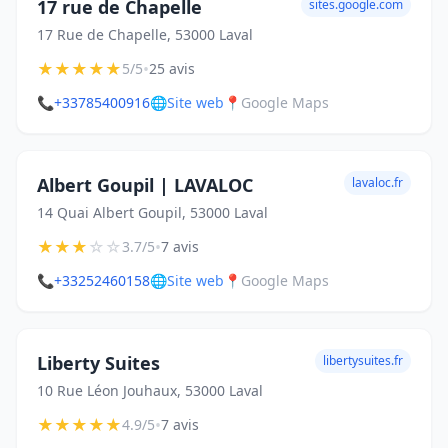
17 rue de Chapelle
sites.google.com
17 Rue de Chapelle, 53000 Laval
★
★
★
★
★
•
5/5
25 avis
📞
+33785400916
🌐
Site web
📍
Google Maps
Albert Goupil | LAVALOC
lavaloc.fr
14 Quai Albert Goupil, 53000 Laval
★
★
★
☆
☆
•
3.7/5
7 avis
📞
+33252460158
🌐
Site web
📍
Google Maps
Liberty Suites
libertysuites.fr
10 Rue Léon Jouhaux, 53000 Laval
★
★
★
★
★
•
4.9/5
7 avis