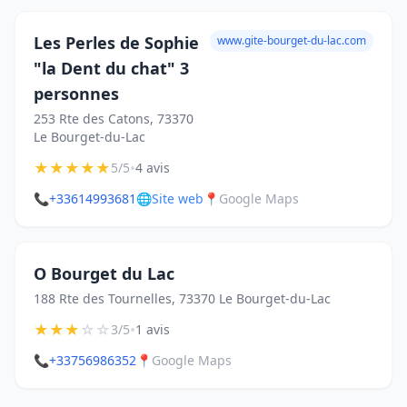
Les Perles de Sophie
www.gite-bourget-du-lac.com
"la Dent du chat" 3
personnes
253 Rte des Catons, 73370
Le Bourget-du-Lac
★
★
★
★
★
•
5/5
4 avis
📞
+33614993681
🌐
Site web
📍
Google Maps
O Bourget du Lac
188 Rte des Tournelles, 73370 Le Bourget-du-Lac
★
★
★
☆
☆
•
3/5
1 avis
📞
+33756986352
📍
Google Maps