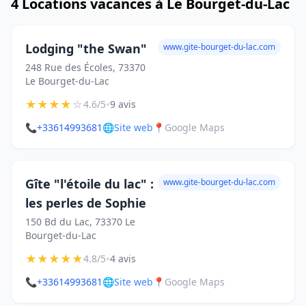
4 Locations vacances à Le Bourget-du-Lac
Lodging "the Swan"
www.gite-bourget-du-lac.com
248 Rue des Écoles, 73370
Le Bourget-du-Lac
★
★
★
★
☆
•
4.6/5
9 avis
📞
+33614993681
🌐
Site web
📍
Google Maps
Gîte "l'étoile du lac" :
www.gite-bourget-du-lac.com
les perles de Sophie
150 Bd du Lac, 73370 Le
Bourget-du-Lac
★
★
★
★
★
•
4.8/5
4 avis
📞
+33614993681
🌐
Site web
📍
Google Maps