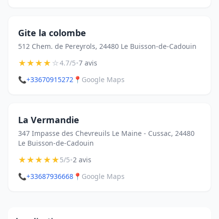
Gite la colombe
512 Chem. de Pereyrols, 24480 Le Buisson-de-Cadouin
★
★
★
★
☆
•
4.7/5
7 avis
📞
+33670915272
📍
Google Maps
La Vermandie
347 Impasse des Chevreuils Le Maine - Cussac, 24480
Le Buisson-de-Cadouin
★
★
★
★
★
•
5/5
2 avis
📞
+33687936668
📍
Google Maps