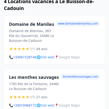
4 Locations vacances à Le Buisson-de-
Cadouin
Domaine de Manilau
www.domainedemanilau.com
Domaine de Manilau, 383
Rte du Gouvernat, 24480 Le
Buisson-de-Cadouin
★
★
★
★
★
•
5/5
44 avis
📞
+33661528146
🌐
Site web
📍
Google Maps
Les menthes sauvages
lesmenthessauvages.com
1785 Rte de la Fontaine, 24480
Le Buisson-de-Cadouin
★
★
★
★
★
•
5/5
21 avis
📞
+33610466172
🌐
Site web
📍
Google Maps