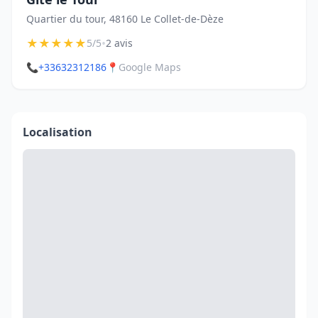
Quartier du tour, 48160 Le Collet-de-Dèze
★
★
★
★
★
•
5/5
2 avis
📞
+33632312186
📍
Google Maps
Localisation