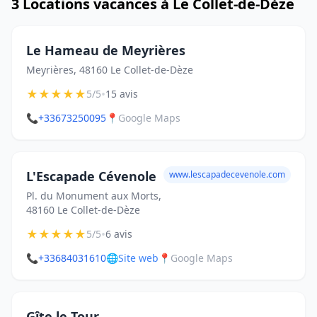
3 Locations vacances à Le Collet-de-Dèze
Le Hameau de Meyrières
Meyrières, 48160 Le Collet-de-Dèze
★
★
★
★
★
•
5/5
15 avis
📞
+33673250095
📍
Google Maps
L'Escapade Cévenole
www.lescapadecevenole.com
Pl. du Monument aux Morts,
48160 Le Collet-de-Dèze
★
★
★
★
★
•
5/5
6 avis
📞
+33684031610
🌐
Site web
📍
Google Maps
Gîte le Tour