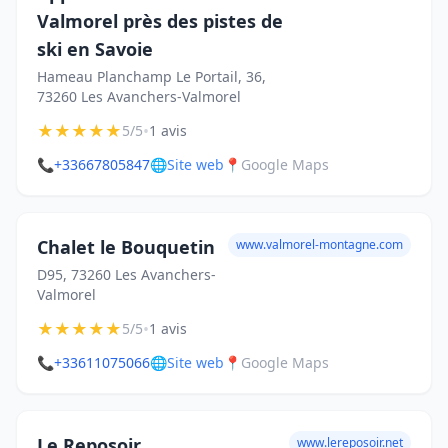
Valmorel près des pistes de
ski en Savoie
Hameau Planchamp Le Portail, 36,
73260 Les Avanchers-Valmorel
★
★
★
★
★
•
5/5
1 avis
📞
+33667805847
🌐
Site web
📍
Google Maps
Chalet le Bouquetin
www.valmorel-montagne.com
D95, 73260 Les Avanchers-
Valmorel
★
★
★
★
★
•
5/5
1 avis
📞
+33611075066
🌐
Site web
📍
Google Maps
Le Reposoir
www.lereposoir.net