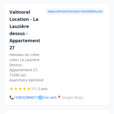
Valmorel
www.valmorel-location-immobilier.com
Location - La
Lauzière
dessus -
Appartement
27
Hameau du crève
coeur La Lauzière
Dessus,
Appartement 27,
73260 Les
Avanchers-Valmorel
★
★
★
★
★
•
5/5
2 avis
📞
+33632984017
🌐
Site web
📍
Google Maps