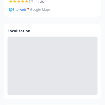
★
★
★
★
★
•
5/5
1 avis
🌐
Site web
📍
Google Maps
Localisation