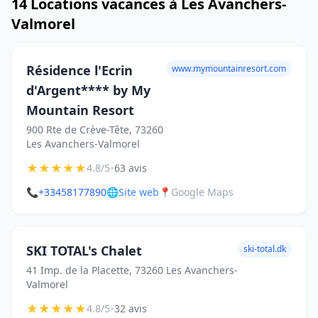
14 Locations vacances à Les Avanchers-
Valmorel
Résidence l'Ecrin
www.mymountainresort.com
d'Argent**** by My
Mountain Resort
900 Rte de Crève-Tête, 73260
Les Avanchers-Valmorel
★
★
★
★
★
•
4.8/5
63 avis
📞
+33458177890
🌐
Site web
📍
Google Maps
SKI TOTAL's Chalet
ski-total.dk
41 Imp. de la Placette, 73260 Les Avanchers-
Valmorel
★
★
★
★
★
•
4.8/5
32 avis