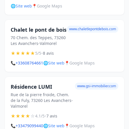
🌐
Site web
📍
Google Maps
Chalet le pont de bois
www.chaletlepontdebois.com
70 Chem. des Teppes, 73260
Les Avanchers-Valmorel
★
★
★
★
★
•
5/5
8 avis
📞
+33608764661
🌐
Site web
📍
Google Maps
Résidence LUMI
www.gsi-immobilier.com
Rue de la pierre froide, Chem.
de la Fuly, 73260 Les Avanchers-
Valmorel
★
★
★
★
☆
•
4.1/5
7 avis
📞
+33479099440
🌐
Site web
📍
Google Maps