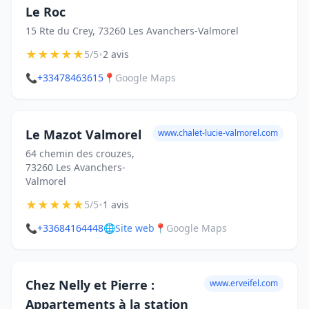
Le Roc
15 Rte du Crey, 73260 Les Avanchers-Valmorel
★
★
★
★
★
•
5/5
2 avis
📞
+33478463615
📍
Google Maps
Le Mazot Valmorel
www.chalet-lucie-valmorel.com
64 chemin des crouzes,
73260 Les Avanchers-
Valmorel
★
★
★
★
★
•
5/5
1 avis
📞
+33684164448
🌐
Site web
📍
Google Maps
Chez Nelly et Pierre :
www.erveifel.com
Appartements à la station