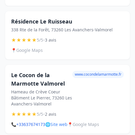
Résidence Le Ruisseau
338 Rte de la Forêt, 73260 Les Avanchers-Valmorel
★
★
★
★
★
•
5/5
3 avis
📍
Google Maps
Le Cocon de la
www.cocondelamarmotte.fr
Marmotte Valmorel
Hameau de Crève Coeur
Bâtiment Le Pierrer, 73260 Les
Avanchers-Valmorel
★
★
★
★
★
•
5/5
2 avis
📞
+33637674173
🌐
Site web
📍
Google Maps