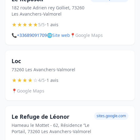
182 route Adrien rey Golliet, 73260
Les Avanchers-Valmorel
★
★
★
★
★
•
5/5
1 avis
📞
+33689091709
🌐
Site web
📍
Google Maps
Loc
73260 Les Avanchers-Valmorel
★
★
★
★
☆
•
4/5
1 avis
📍
Google Maps
Le Refuge de Léonor
sites.google.com
Hameau le Mottet - 62, Résidence ‘’Le
Portail, 73260 Les Avanchers-Valmorel