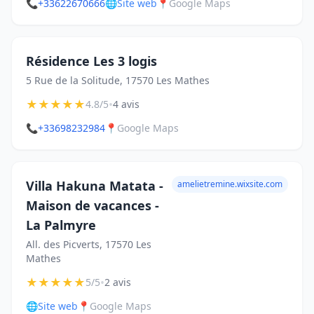
📞
+33622670666
🌐
Site web
📍
Google Maps
Résidence Les 3 logis
5 Rue de la Solitude, 17570 Les Mathes
★
★
★
★
★
•
4.8/5
4 avis
📞
+33698232984
📍
Google Maps
Villa Hakuna Matata -
amelietremine.wixsite.com
Maison de vacances -
La Palmyre
All. des Picverts, 17570 Les
Mathes
★
★
★
★
★
•
5/5
2 avis
🌐
Site web
📍
Google Maps