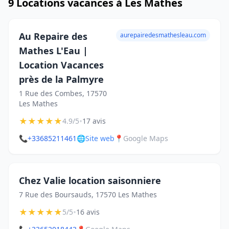
9 Locations vacances à Les Mathes
Au Repaire des
aurepairedesmathesleau.com
Mathes L'Eau |
Location Vacances
près de la Palmyre
1 Rue des Combes, 17570
Les Mathes
★
★
★
★
★
•
4.9/5
17 avis
📞
+33685211461
🌐
Site web
📍
Google Maps
Chez Valie location saisonniere
7 Rue des Boursauds, 17570 Les Mathes
★
★
★
★
★
•
5/5
16 avis