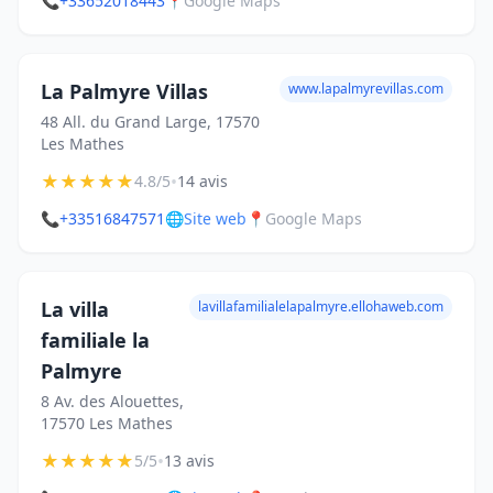
📞
+33652018443
📍
Google Maps
La Palmyre Villas
www.lapalmyrevillas.com
48 All. du Grand Large, 17570
Les Mathes
★
★
★
★
★
•
4.8/5
14 avis
📞
+33516847571
🌐
Site web
📍
Google Maps
La villa
lavillafamilialelapalmyre.ellohaweb.com
familiale la
Palmyre
8 Av. des Alouettes,
17570 Les Mathes
★
★
★
★
★
•
5/5
13 avis