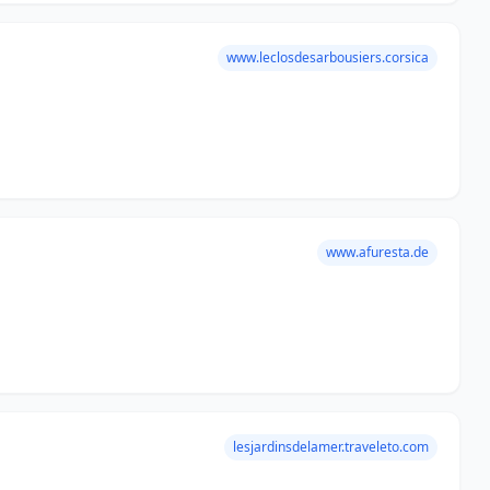
www.leclosdesarbousiers.corsica
www.afuresta.de
lesjardinsdelamer.traveleto.com