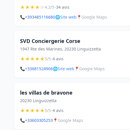
★
★
★
★
☆
•
4.2/5
34 avis
📞
+393485116680
🌐
Site web
📍
Google Maps
SVD Conciergerie Corse
1947 Rte des Marines, 20230 Linguizzetta
★
★
★
★
★
•
5/5
4 avis
📞
+33681524906
🌐
Site web
📍
Google Maps
les villas de bravone
20230 Linguizzetta
★
★
★
★
★
•
5/5
4 avis
📞
+33603305253
📍
Google Maps