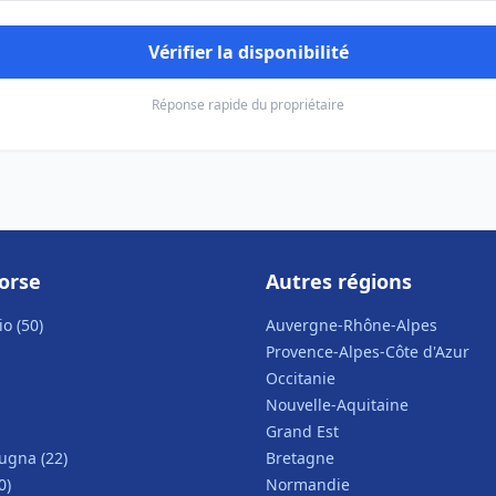
Vérifier la disponibilité
Réponse rapide du propriétaire
orse
Autres régions
o (50)
Auvergne-Rhône-Alpes
Provence-Alpes-Côte d'Azur
Occitanie
Nouvelle-Aquitaine
Grand Est
ugna (22)
Bretagne
0)
Normandie