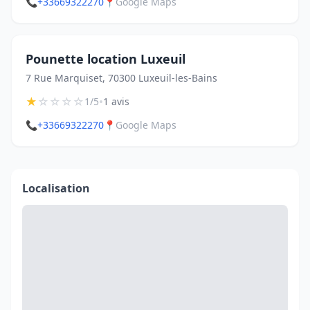
📞
+33669322270
📍
Google Maps
Pounette location Luxeuil
7 Rue Marquiset, 70300 Luxeuil-les-Bains
★
☆
☆
☆
☆
•
1/5
1 avis
📞
+33669322270
📍
Google Maps
Localisation