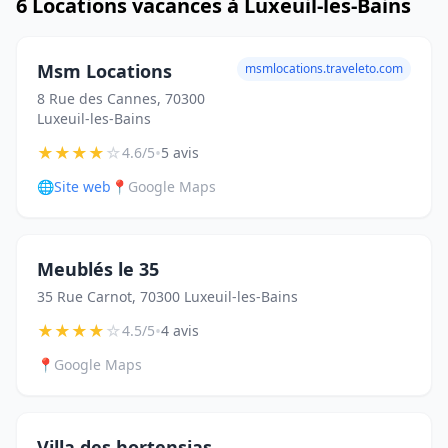
6 Locations vacances à Luxeuil-les-Bains
Msm Locations
msmlocations.traveleto.com
8 Rue des Cannes, 70300
Luxeuil-les-Bains
★
★
★
★
☆
•
4.6/5
5 avis
🌐
Site web
📍
Google Maps
Meublés le 35
35 Rue Carnot, 70300 Luxeuil-les-Bains
★
★
★
★
☆
•
4.5/5
4 avis
📍
Google Maps
Villa des hortensias