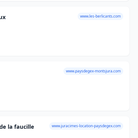
ux
www.les-berlicants.com
www.paysdegex-montsjura.com
e la faucille
www.juracimes-location-paysdegex.com