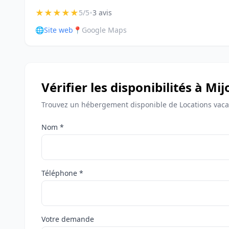
★
★
★
★
★
•
5/5
3 avis
🌐
Site web
📍
Google Maps
Vérifier les disponibilités à Mi
Trouvez un hébergement disponible de Locations vaca
Nom *
Téléphone *
Votre demande