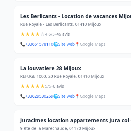
Les Berlicants - Location de vacances Mijo
Rue Royale - Les Berlicants, 01410 Mijoux
★
★
★
★
☆
•
4.6/5
46 avis
📞
+33661578110
🌐
Site web
📍
Google Maps
La louvatiere 28 Mijoux
REFUGE 1000, 20 Rue Royale, 01410 Mijoux
★
★
★
★
★
•
5/5
6 avis
📞
+33629530269
🌐
Site web
📍
Google Maps
Juracîmes location appartements Jura col d
9 Rte de la Marechaude, 01170 Mijoux