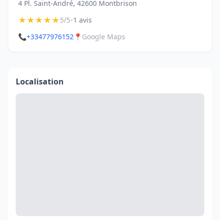
4 Pl. Saint-André, 42600 Montbrison
★
★
★
★
★
•
5/5
1 avis
📞
+33477976152
📍
Google Maps
Localisation