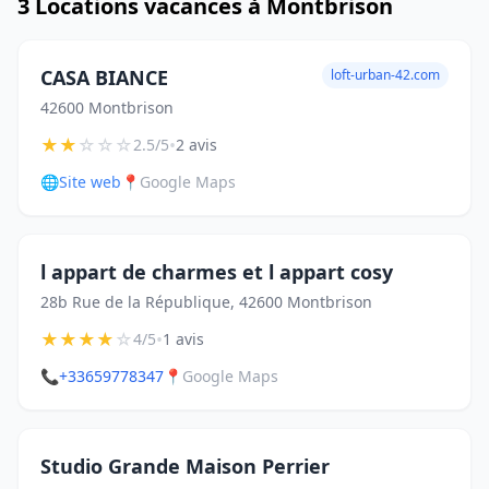
3 Locations vacances à Montbrison
CASA BIANCE
loft-urban-42.com
42600 Montbrison
★
★
☆
☆
☆
•
2.5/5
2 avis
🌐
Site web
📍
Google Maps
l appart de charmes et l appart cosy
28b Rue de la République, 42600 Montbrison
★
★
★
★
☆
•
4/5
1 avis
📞
+33659778347
📍
Google Maps
Studio Grande Maison Perrier