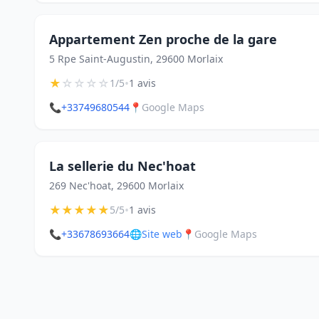
Appartement Zen proche de la gare
5 Rpe Saint-Augustin, 29600 Morlaix
★
☆
☆
☆
☆
•
1/5
1 avis
📞
+33749680544
📍
Google Maps
La sellerie du Nec'hoat
269 Nec'hoat, 29600 Morlaix
★
★
★
★
★
•
5/5
1 avis
📞
+33678693664
🌐
Site web
📍
Google Maps