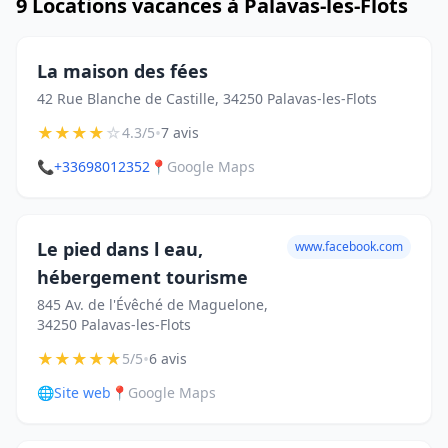
9 Locations vacances à Palavas-les-Flots
La maison des fées
42 Rue Blanche de Castille, 34250 Palavas-les-Flots
★
★
★
★
☆
•
4.3/5
7 avis
📞
+33698012352
📍
Google Maps
Le pied dans l eau,
www.facebook.com
hébergement tourisme
845 Av. de l'Évêché de Maguelone,
34250 Palavas-les-Flots
★
★
★
★
★
•
5/5
6 avis
🌐
Site web
📍
Google Maps