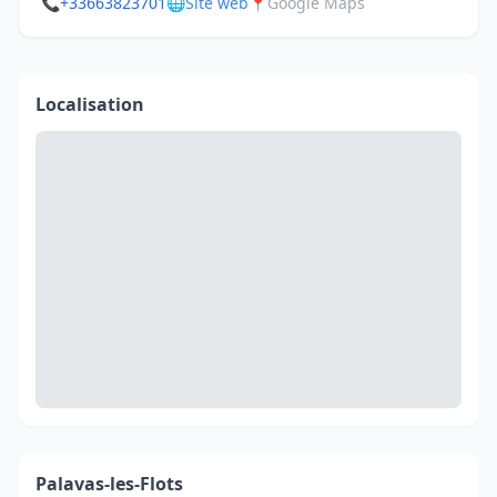
📞
+33663823701
🌐
Site web
📍
Google Maps
Localisation
Palavas-les-Flots