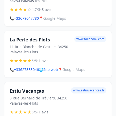
34250 Palavas-les-Flots
★
★
★
★
☆
•
4.7/5
3 avis
📞
+33679047780
📍
Google Maps
La Perle des Flots
www.facebook.com
11 Rue Blanche de Castille, 34250
Palavas-les-Flots
★
★
★
★
★
•
5/5
1 avis
📞
+33627383046
🌐
Site web
📍
Google Maps
Estiu Vacanças
www.estiuvacancas.fr
8 Rue Bernard de Tréviers, 34250
Palavas-les-Flots
★
★
★
★
★
•
5/5
1 avis