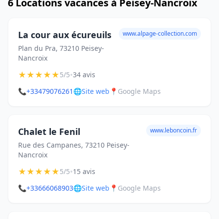
6 Locations vacances à Peisey-Nancroix
La cour aux écureuils
www.alpage-collection.com
Plan du Pra, 73210 Peisey-
Nancroix
★
★
★
★
★
•
5/5
34 avis
📞
+33479076261
🌐
Site web
📍
Google Maps
Chalet le Fenil
www.leboncoin.fr
Rue des Campanes, 73210 Peisey-
Nancroix
★
★
★
★
★
•
5/5
15 avis
📞
+33666068903
🌐
Site web
📍
Google Maps