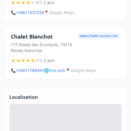
★
★
★
★
☆
•
4/5
2 avis
📞
+33611037259
📍
Google Maps
Chalet Blanchot
www.chalet-savoie.com
177 Route des Écureuils, 73210
Peisey-Nancroix
★
★
★
★
★
•
5/5
2 avis
📞
+33611789347
🌐
Site web
📍
Google Maps
Localisation