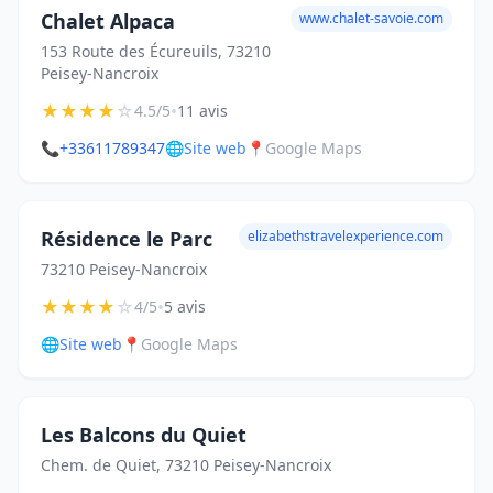
Chalet Alpaca
www.chalet-savoie.com
153 Route des Écureuils, 73210
Peisey-Nancroix
★
★
★
★
☆
•
4.5/5
11 avis
📞
+33611789347
🌐
Site web
📍
Google Maps
Résidence le Parc
elizabethstravelexperience.com
73210 Peisey-Nancroix
★
★
★
★
☆
•
4/5
5 avis
🌐
Site web
📍
Google Maps
Les Balcons du Quiet
Chem. de Quiet, 73210 Peisey-Nancroix