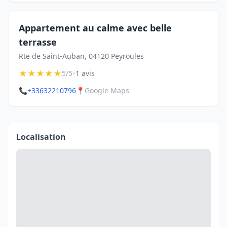
Appartement au calme avec belle
terrasse
Rte de Saint-Auban, 04120 Peyroules
★
★
★
★
★
•
5/5
1 avis
📞
+33632210796
📍
Google Maps
Localisation