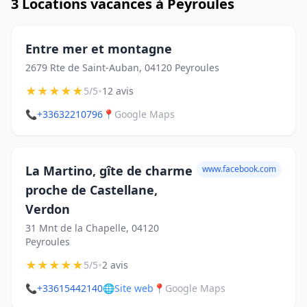
3 Locations vacances à Peyroules
Entre mer et montagne
2679 Rte de Saint-Auban, 04120 Peyroules
★
★
★
★
★
•
5/5
12 avis
📞
+33632210796
📍
Google Maps
La Martino, gîte de charme
www.facebook.com
proche de Castellane,
Verdon
31 Mnt de la Chapelle, 04120
Peyroules
★
★
★
★
★
•
5/5
2 avis
📞
+33615442140
🌐
Site web
📍
Google Maps