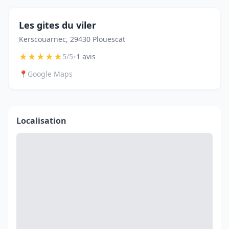
Les gites du viler
Kerscouarnec, 29430 Plouescat
★
★
★
★
★
•
5/5
1 avis
📍
Google Maps
Localisation