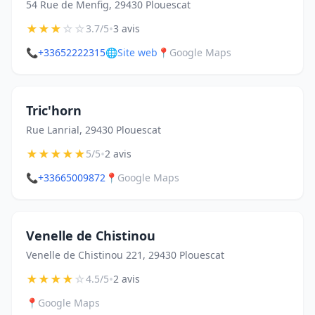
54 Rue de Menfig, 29430 Plouescat
★
★
★
☆
☆
•
3.7/5
3 avis
📞
+33652222315
🌐
Site web
📍
Google Maps
Tric'horn
Rue Lanrial, 29430 Plouescat
★
★
★
★
★
•
5/5
2 avis
📞
+33665009872
📍
Google Maps
Venelle de Chistinou
Venelle de Chistinou 221, 29430 Plouescat
★
★
★
★
☆
•
4.5/5
2 avis
📍
Google Maps