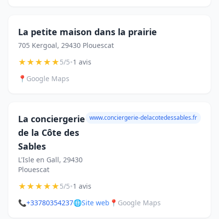
La petite maison dans la prairie
705 Kergoal, 29430 Plouescat
★
★
★
★
★
•
5/5
1 avis
📍
Google Maps
La conciergerie
www.conciergerie-delacotedessables.fr
de la Côte des
Sables
L'Isle en Gall, 29430
Plouescat
★
★
★
★
★
•
5/5
1 avis
📞
+33780354237
🌐
Site web
📍
Google Maps