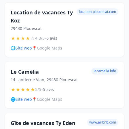
Location de vacances Ty
location-plouescat.com
Koz
29430 Plouescat
★
★
★
★
☆
•
4.3/5
6 avis
🌐
Site web
📍
Google Maps
Le Camélia
lecamelia.info
14 Landerne Vian, 29430 Plouescat
★
★
★
★
★
•
5/5
5 avis
🌐
Site web
📍
Google Maps
Gîte de vacances Ty Eden
www.airbnb.com