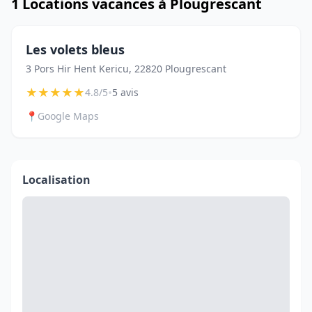
1 Locations vacances à Plougrescant
Les volets bleus
3 Pors Hir Hent Kericu, 22820 Plougrescant
★
★
★
★
★
•
4.8/5
5 avis
📍
Google Maps
Localisation