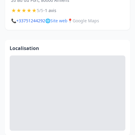
20 Bd du Port, 80000 Amiens
★
★
★
★
★
•
5/5
1 avis
📞
+33751244292
🌐
Site web
📍
Google Maps
Localisation