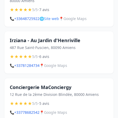
80000 Amiens
★
★
★
★
★
•
5/5
7 avis
📞
+33648725922
🌐
Site web
📍
Google Maps
Irziana - Au Jardin d'Henriville
487 Rue Saint-Fuscien, 80090 Amiens
★
★
★
★
★
•
5/5
6 avis
📞
+33781284734
📍
Google Maps
Conciergerie MaConciergy
12 Rue de la 2ème Division Blindée, 80000 Amiens
★
★
★
★
★
•
5/5
5 avis
📞
+33778682542
📍
Google Maps