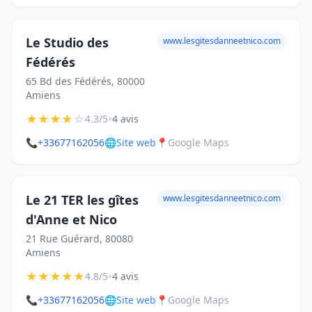
Le Studio des
www.lesgitesdanneetnico.com
Fédérés
65 Bd des Fédérés, 80000
Amiens
★
★
★
★
☆
•
4.3/5
4 avis
📞
+33677162056
🌐
Site web
📍
Google Maps
Le 21 TER les gîtes
www.lesgitesdanneetnico.com
d'Anne et Nico
21 Rue Guérard, 80080
Amiens
★
★
★
★
★
•
4.8/5
4 avis
📞
+33677162056
🌐
Site web
📍
Google Maps