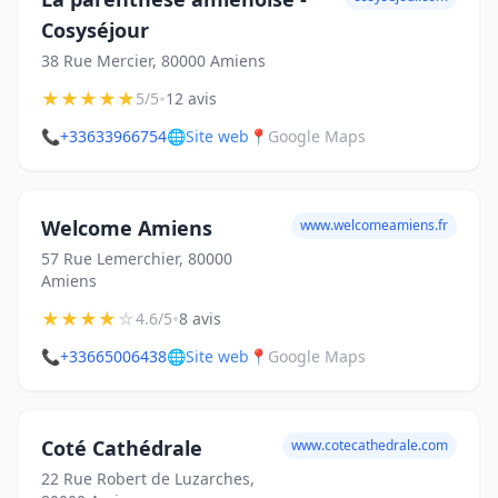
Cosyséjour
38 Rue Mercier, 80000 Amiens
★
★
★
★
★
•
5/5
12 avis
📞
+33633966754
🌐
Site web
📍
Google Maps
Welcome Amiens
www.welcomeamiens.fr
57 Rue Lemerchier, 80000
Amiens
★
★
★
★
☆
•
4.6/5
8 avis
📞
+33665006438
🌐
Site web
📍
Google Maps
Coté Cathédrale
www.cotecathedrale.com
22 Rue Robert de Luzarches,