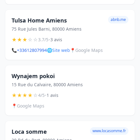
Tulsa Home Amiens
abnb.me
75 Rue Jules Barni, 80000 Amiens
★
★
★
☆
☆
•
3.7/5
3 avis
📞
+33612807994
🌐
Site web
📍
Google Maps
Wynajem pokoi
15 Rue du Calvaire, 80000 Amiens
★
★
★
★
☆
•
4/5
1 avis
📍
Google Maps
Loca somme
www.locasomme.fr