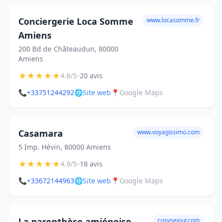
Conciergerie Loca Somme
www.locasomme.fr
Amiens
200 Bd de Châteaudun, 80000
Amiens
★
★
★
★
★
•
4.8/5
20 avis
📞
+33751244292
🌐
Site web
📍
Google Maps
Casamara
www.voyagissimo.com
5 Imp. Hévin, 80000 Amiens
★
★
★
★
★
•
4.9/5
18 avis
📞
+33672144963
🌐
Site web
📍
Google Maps
La parenthèse amiénoise -
cosysejour.com