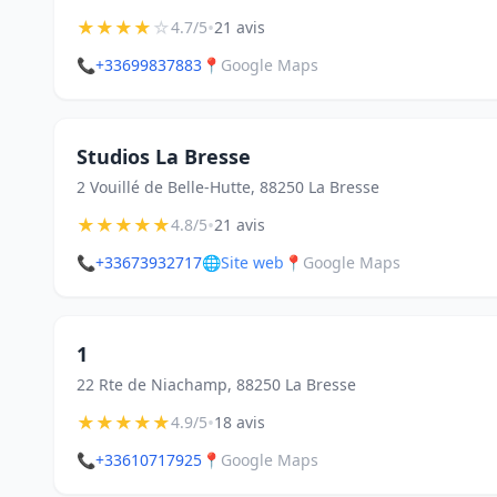
★
★
★
★
☆
•
4.7/5
21 avis
📞
+33699837883
📍
Google Maps
Studios La Bresse
2 Vouillé de Belle-Hutte, 88250 La Bresse
★
★
★
★
★
•
4.8/5
21 avis
📞
+33673932717
🌐
Site web
📍
Google Maps
1
22 Rte de Niachamp, 88250 La Bresse
★
★
★
★
★
•
4.9/5
18 avis
📞
+33610717925
📍
Google Maps