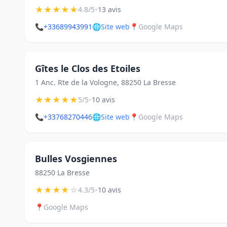
★
★
★
★
★
•
4.8/5
13 avis
📞
+33689943991
🌐
Site web
📍
Google Maps
Gîtes le Clos des Etoiles
1 Anc. Rte de la Vologne, 88250 La Bresse
★
★
★
★
★
•
5/5
10 avis
📞
+33768270446
🌐
Site web
📍
Google Maps
Bulles Vosgiennes
88250 La Bresse
★
★
★
★
☆
•
4.3/5
10 avis
📍
Google Maps