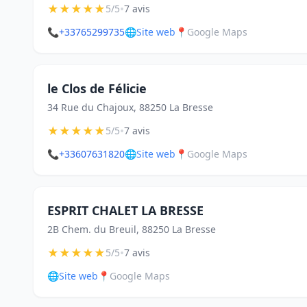
★
★
★
★
★
•
5/5
7 avis
📞
+33765299735
🌐
Site web
📍
Google Maps
le Clos de Félicie
34 Rue du Chajoux, 88250 La Bresse
★
★
★
★
★
•
5/5
7 avis
📞
+33607631820
🌐
Site web
📍
Google Maps
ESPRIT CHALET LA BRESSE
2B Chem. du Breuil, 88250 La Bresse
★
★
★
★
★
•
5/5
7 avis
🌐
Site web
📍
Google Maps