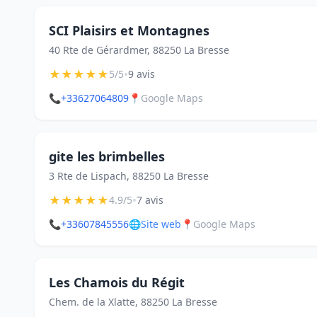
SCI Plaisirs et Montagnes
40 Rte de Gérardmer, 88250 La Bresse
★
★
★
★
★
•
5/5
9 avis
📞
+33627064809
📍
Google Maps
gite les brimbelles
3 Rte de Lispach, 88250 La Bresse
★
★
★
★
★
•
4.9/5
7 avis
📞
+33607845556
🌐
Site web
📍
Google Maps
Les Chamois du Régit
Chem. de la Xlatte, 88250 La Bresse