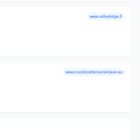
www.valleylodge.fr
www.sousletoitdemarieetjean.eu